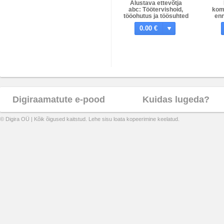
Alustava ettevõtja
abc: Töötervishoid,
kom
tööohutus ja töösuhted
enn
0.00 €
Digiraamatute e-pood
Kuidas lugeda?
© Digira OÜ | Kõik õigused kaitstud. Lehe sisu loata kopeerimine keelatud.