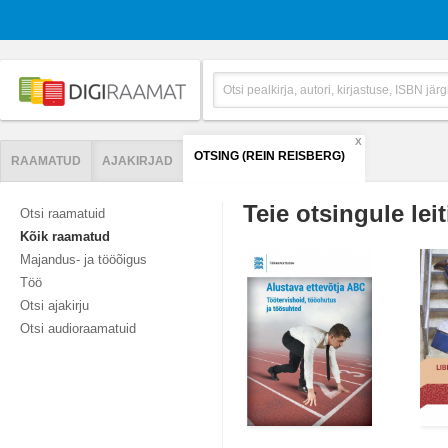
X
OTSING (REIN REISBERG)
RAAMATUD
AJAKIRJAD
Teie otsingule leit
Otsi raamatuid
Kõik raamatud
Majandus- ja tööõigus
Töö
Otsi ajakirju
Otsi audioraamatuid