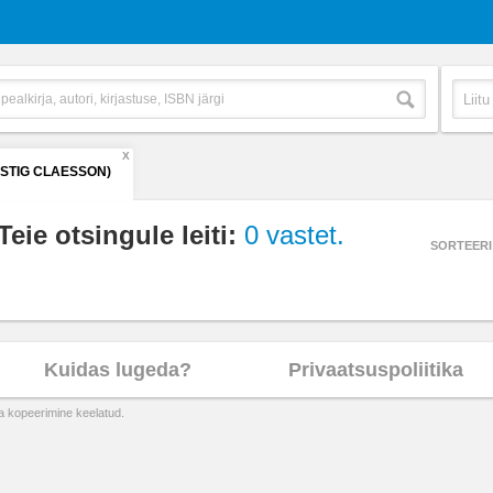
X
(STIG CLAESSON)
Teie otsingule leiti:
0 vastet.
SORTEERI
Kuidas lugeda?
Privaatsuspoliitika
ta kopeerimine keelatud.