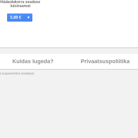
Hädaolukorra seaduse
käsiraamat
5.89 €
Kuidas lugeda?
Privaatsuspoliitika
ta kopeerimine keelatud.