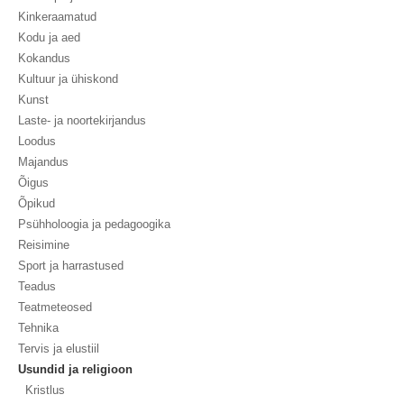
Kinkeraamatud
Kodu ja aed
Kokandus
Kultuur ja ühiskond
Kunst
Laste- ja noortekirjandus
Loodus
Majandus
Õigus
Õpikud
Psühholoogia ja pedagoogika
Reisimine
Sport ja harrastused
Teadus
Teatmeteosed
Tehnika
Tervis ja elustiil
Usundid ja religioon
Kristlus