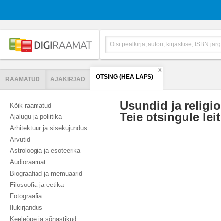
X
OTSING (HEA LAPS)
RAAMATUD
AJAKIRJAD
Usundid ja religi
Kõik raamatud
Teie otsingule leit
Ajalugu ja poliitika
Arhitektuur ja sisekujundus
Arvutid
Astroloogia ja esoteerika
Audioraamat
Biograafiad ja memuaarid
Filosoofia ja eetika
Fotograafia
Ilukirjandus
Keeleõpe ja sõnastikud