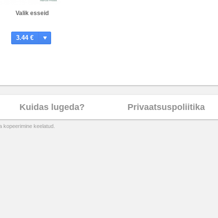
Valik esseid
3.44 €
Kuidas lugeda?
Privaatsuspoliitika
ta kopeerimine keelatud.