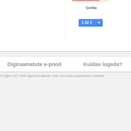
Senilia
1.92 €
Digiraamatute e-pood
Kuidas lugeda?
© Digira OÜ | Kõik õigused kaitstud. Lehe sisu loata kopeerimine keelatud.