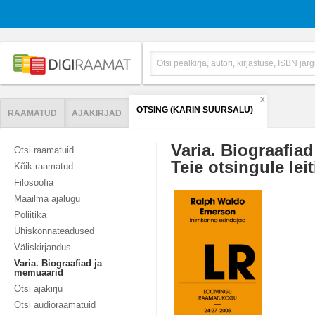
X
OTSING (KARIN SUURSALU)
RAAMATUD
AJAKIRJAD
Varia. Biograafia
Otsi raamatuid
Teie otsingule leit
Kõik raamatud
Filosoofia
Maailma ajalugu
Poliitika
Ühiskonnateadused
Väliskirjandus
Varia. Biograafiad ja
memuaarid
Otsi ajakirju
Otsi audioraamatuid