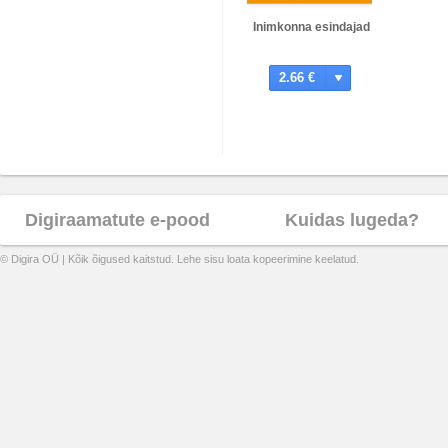
Inimkonna esindajad
2.66 €
Digiraamatute e-pood
Kuidas lugeda?
© Digira OÜ | Kõik õigused kaitstud. Lehe sisu loata kopeerimine keelatud.