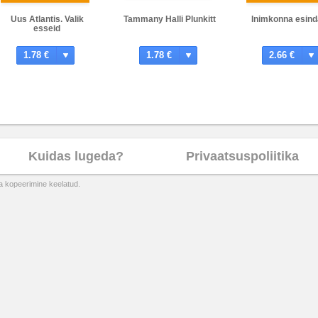
Uus Atlantis. Valik
Tammany Halli Plunkitt
Inimkonna esind
esseid
1.78 €
1.78 €
2.66 €
Kuidas lugeda?
Privaatsuspoliitika
ta kopeerimine keelatud.