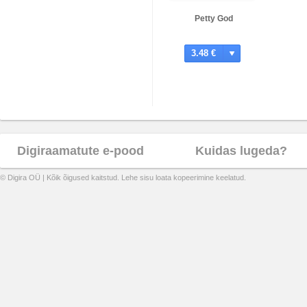
Petty God
3.48 €
Digiraamatute e-pood
Kuidas lugeda?
© Digira OÜ | Kõik õigused kaitstud. Lehe sisu loata kopeerimine keelatud.