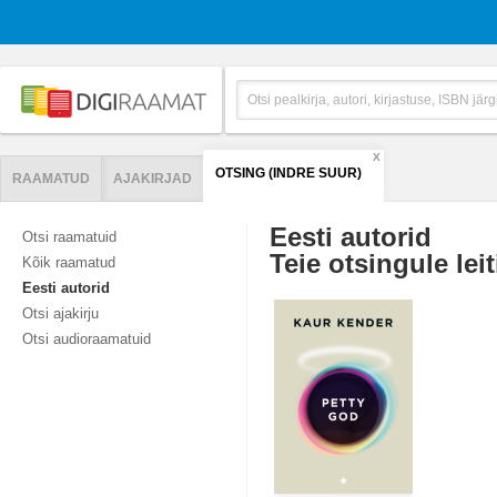
X
OTSING (INDRE SUUR)
RAAMATUD
AJAKIRJAD
Eesti autorid
Otsi raamatuid
Teie otsingule leit
Kõik raamatud
Eesti autorid
Otsi ajakirju
Otsi audioraamatuid