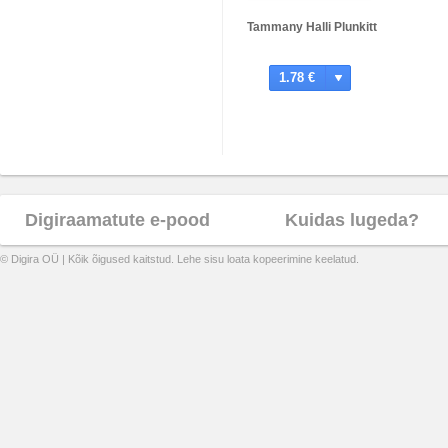
Tammany Halli Plunkitt
1.78 €
Digiraamatute e-pood
Kuidas lugeda?
© Digira OÜ | Kõik õigused kaitstud. Lehe sisu loata kopeerimine keelatud.