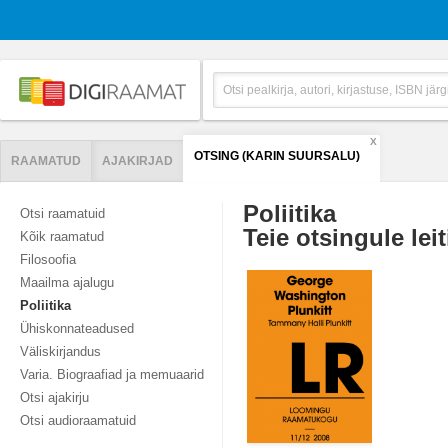
X
OTSING (KARIN SUURSALU)
RAAMATUD
AJAKIRJAD
Poliitika
Otsi raamatuid
Teie otsingule leit
Kõik raamatud
Filosoofia
Maailma ajalugu
Poliitika
Ühiskonnateadused
Väliskirjandus
Varia. Biograafiad ja memuaarid
Otsi ajakirju
Otsi audioraamatuid