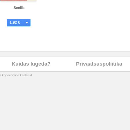
Senilia
1.92 €
Kuidas lugeda?
Privaatsuspoliitika
ta kopeerimine keelatud.