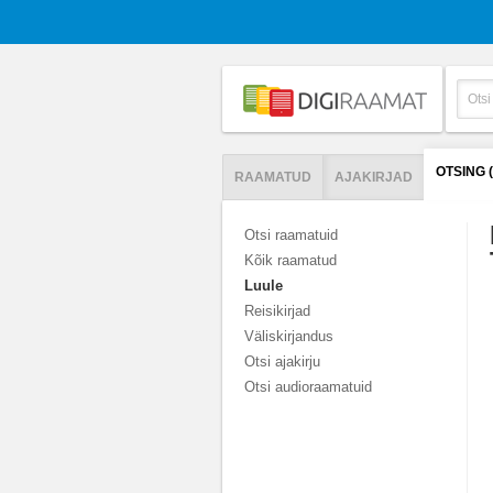
OTSING 
RAAMATUD
AJAKIRJAD
Otsi raamatuid
Kõik raamatud
Luule
Reisikirjad
Väliskirjandus
Otsi ajakirju
Otsi audioraamatuid