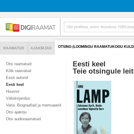
OTSING (LOOMINGU RAAMATUKOGU KULD
RAAMATUD
AJAKIRJAD
Eesti keel
Otsi raamatuid
Teie otsingule leit
Kõik raamatud
Eesti autorid
Eesti keel
Huumor
Väliskirjandus
Varia. Biograafiad ja memuaarid
Otsi ajakirju
Otsi audioraamatuid