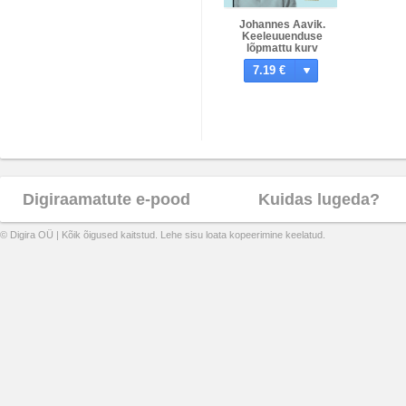
Johannes Aavik.
Keeleuuenduse
lõpmattu kurv
7.19 €
Digiraamatute e-pood
Kuidas lugeda?
© Digira OÜ | Kõik õigused kaitstud. Lehe sisu loata kopeerimine keelatud.