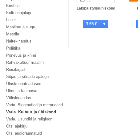
Kristlus
Läbipaistvusühiskond
Kultuuriajalugu
Luule
3.65 €
Maailma ajalugu
Meedia
Näitekirjandus
Poliitika
Põnevus ja krimi
Rahvakultuur maailm
Reisikirjad
Sõjad ja sõdade ajalugu
Ühiskonnateadused
Ulme ja fantaasia
Väliskirjandus
Varia. Biograafiad ja memuaarid
Varia. Kultuur ja ühiskond
Varia. Usundid ja religioon
Otsi ajakirju
Otsi audioraamatuid