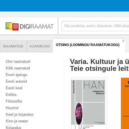
X
OTSING (LOOMINGU RAAMATUKOGU)
RAAMATUD
AJAKIRJAD
Varia. Kultuur ja
Otsi raamatuid
Teie otsingule leit
Kõik raamatud
Eesti ajalugu
Eesti autorid
Eesti keel
Eetika
Filosoofia
Huumor
Keel ja kirjandus
Kino ja teater
Kirjandus