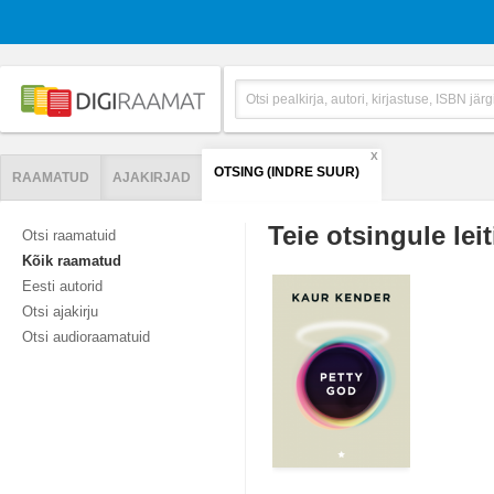
X
OTSING (INDRE SUUR)
RAAMATUD
AJAKIRJAD
Teie otsingule leit
Otsi raamatuid
Kõik raamatud
Eesti autorid
Otsi ajakirju
Otsi audioraamatuid