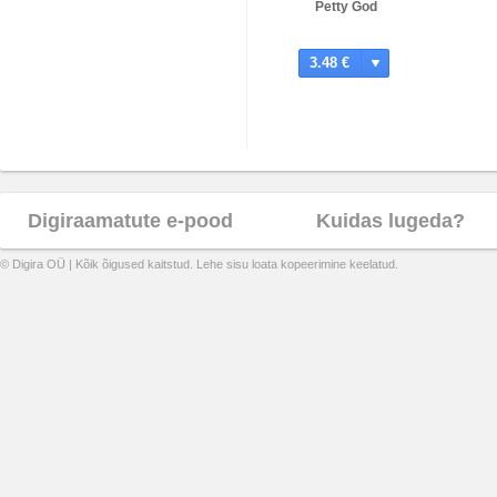
Petty God
3.48 €
Digiraamatute e-pood
Kuidas lugeda?
© Digira OÜ | Kõik õigused kaitstud. Lehe sisu loata kopeerimine keelatud.