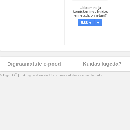
Libisemine ja
komistamine : kuidas
ennetada õnnetusi?
0.00 €
Digiraamatute e-pood
Kuidas lugeda?
© Digira OÜ | Kõik õigused kaitstud. Lehe sisu loata kopeerimine keelatud.