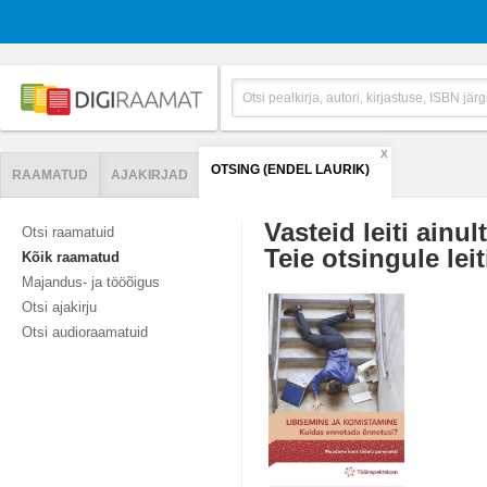
X
OTSING (ENDEL LAURIK)
RAAMATUD
AJAKIRJAD
Vasteid leiti ainul
Otsi raamatuid
Teie otsingule leit
Kõik raamatud
Majandus- ja tööõigus
Otsi ajakirju
Otsi audioraamatuid