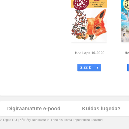
Hea Laps 10-2020
He
2.22 €
Digiraamatute e-pood
Kuidas lugeda?
© Digira OÜ | Kõik õigused kaitstud. Lehe sisu loata kopeerimine keelatud.