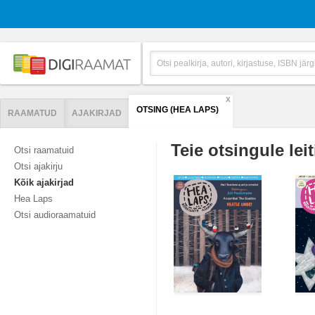
X
OTSING (HEA LAPS)
RAAMATUD
AJAKIRJAD
Teie otsingule leit
Otsi raamatuid
Otsi ajakirju
Kõik ajakirjad
Hea Laps
Otsi audioraamatuid