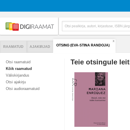
X
OTSING (EVA-STINA RANDOJA)
RAAMATUD
AJAKIRJAD
Teie otsingule leit
Otsi raamatuid
Kõik raamatud
Väliskirjandus
Otsi ajakirju
Otsi audioraamatuid