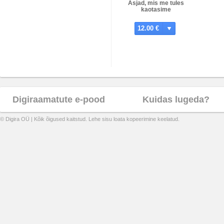
Asjad, mis me tules
kaotasime
12.00 €
Digiraamatute e-pood
Kuidas lugeda?
© Digira OÜ | Kõik õigused kaitstud. Lehe sisu loata kopeerimine keelatud.