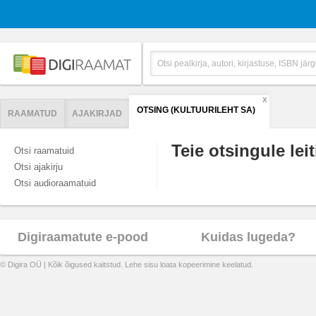
X
OTSING (KULTUURILEHT SA)
RAAMATUD
AJAKIRJAD
Teie otsingule leit
Otsi raamatuid
Otsi ajakirju
Otsi audioraamatuid
Digiraamatute e-pood
Kuidas lugeda?
© Digira OÜ | Kõik õigused kaitstud. Lehe sisu loata kopeerimine keelatud.