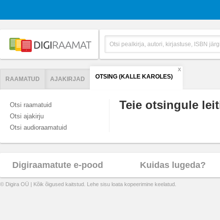
X
OTSING (KALLE KAROLES)
RAAMATUD
AJAKIRJAD
Teie otsingule leit
Otsi raamatuid
Otsi ajakirju
Otsi audioraamatuid
Digiraamatute e-pood
Kuidas lugeda?
© Digira OÜ | Kõik õigused kaitstud. Lehe sisu loata kopeerimine keelatud.