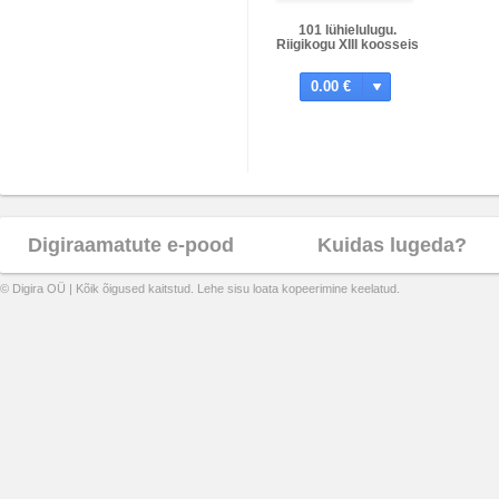
101 lühielulugu.
Riigikogu XIII koosseis
0.00 €
Digiraamatute e-pood
Kuidas lugeda?
© Digira OÜ | Kõik õigused kaitstud. Lehe sisu loata kopeerimine keelatud.