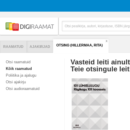
X
OTSING (HILLERMAA, RITA)
RAAMATUD
AJAKIRJAD
Vasteid leiti ainul
Otsi raamatuid
Teie otsingule leit
Kõik raamatud
Poliitika ja ajalugu
Otsi ajakirju
Otsi audioraamatuid