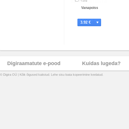
Vanapoiss
3.92 €
Digiraamatute e-pood
Kuidas lugeda?
© Digira OÜ | Kõik õigused kaitstud. Lehe sisu loata kopeerimine keelatud.