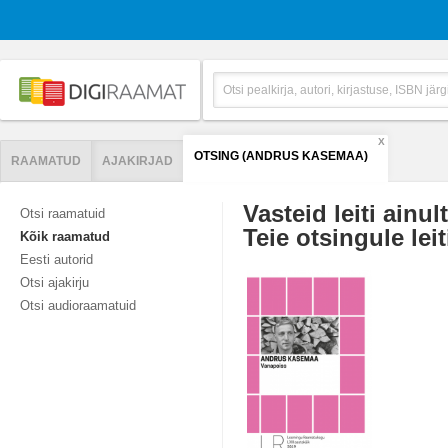
X
OTSING (ANDRUS KASEMAA)
RAAMATUD
AJAKIRJAD
Vasteid leiti ainul
Otsi raamatuid
Teie otsingule leit
Kõik raamatud
Eesti autorid
Otsi ajakirju
Otsi audioraamatuid