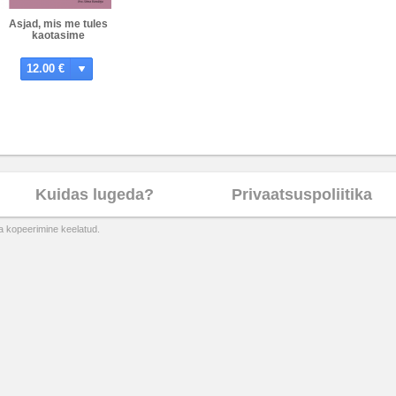
Asjad, mis me tules
kaotasime
12.00 €
Kuidas lugeda?
Privaatsuspoliitika
ta kopeerimine keelatud.