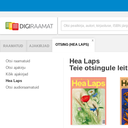
X
OTSING (HEA LAPS)
RAAMATUD
AJAKIRJAD
Hea Laps
Otsi raamatuid
Teie otsingule leit
Otsi ajakirju
Kõik ajakirjad
Hea Laps
Otsi audioraamatuid