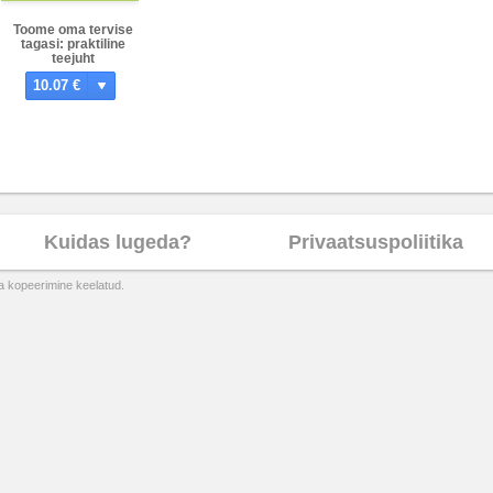
Toome oma tervise
tagasi: praktiline
teejuht
(ise)tervendajale
10.07 €
Kuidas lugeda?
Privaatsuspoliitika
ta kopeerimine keelatud.