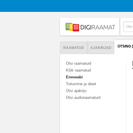
OTSING 
RAAMATUD
AJAKIRJAD
Otsi raamatuid
Kõik raamatud
Eneseabi
Toitumine ja dieet
Otsi ajakirju
Otsi audioraamatuid