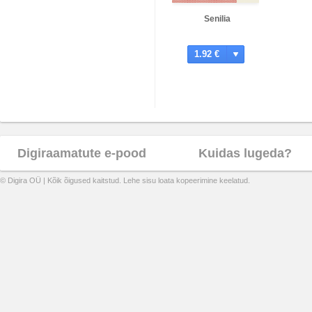
Senilia
1.92 €
Digiraamatute e-pood
Kuidas lugeda?
© Digira OÜ | Kõik õigused kaitstud. Lehe sisu loata kopeerimine keelatud.