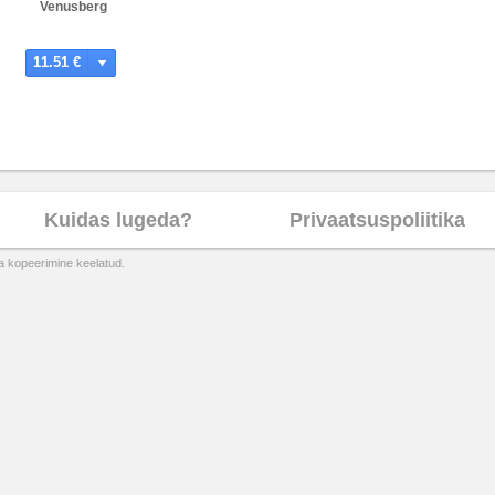
Venusberg
11.51 €
Kuidas lugeda?
Privaatsuspoliitika
ta kopeerimine keelatud.