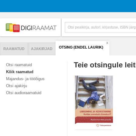
X
OTSING (ENDEL LAURIK)
RAAMATUD
AJAKIRJAD
Teie otsingule leit
Otsi raamatuid
Kõik raamatud
Majandus- ja tööõigus
Otsi ajakirju
Otsi audioraamatuid