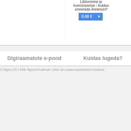
Libisemine ja
komistamine : kuidas
ennetada õnnetusi?
0.00 €
Digiraamatute e-pood
Kuidas lugeda?
© Digira OÜ | Kõik õigused kaitstud. Lehe sisu loata kopeerimine keelatud.