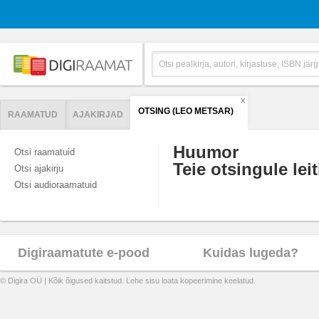
X
OTSING (LEO METSAR)
RAAMATUD
AJAKIRJAD
Huumor
Otsi raamatuid
Teie otsingule leit
Otsi ajakirju
Otsi audioraamatuid
Digiraamatute e-pood
Kuidas lugeda?
© Digira OÜ | Kõik õigused kaitstud. Lehe sisu loata kopeerimine keelatud.