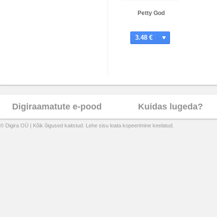
Petty God
3.48 €
Digiraamatute e-pood
Kuidas lugeda?
© Digira OÜ | Kõik õigused kaitstud. Lehe sisu loata kopeerimine keelatud.