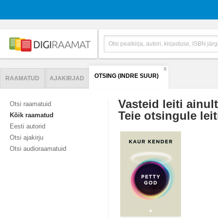
X
OTSING (INDRE SUUR)
RAAMATUD
AJAKIRJAD
Vasteid leiti ainul
Otsi raamatuid
Teie otsingule leit
Kõik raamatud
Eesti autorid
Otsi ajakirju
Otsi audioraamatuid