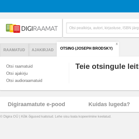
X
OTSING (JOSEPH BRODSKY)
RAAMATUD
AJAKIRJAD
Teie otsingule leit
Otsi raamatuid
Otsi ajakirju
Otsi audioraamatuid
Digiraamatute e-pood
Kuidas lugeda?
© Digira OÜ | Kõik õigused kaitstud. Lehe sisu loata kopeerimine keelatud.