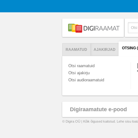
OTSING 
RAAMATUD
AJAKIRJAD
Otsi raamatuid
Otsi ajakirju
Otsi audioraamatuid
Digiraamatute e-pood
© Digira OÜ | Kõik õigused kaitstud. Lehe sisu loa