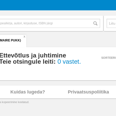
X
(MAIRE PUKK)
Ettevõtlus ja juhtimine
SORTEERI
Teie otsingule leiti:
0 vastet.
Kuidas lugeda?
Privaatsuspoliitika
ta kopeerimine keelatud.