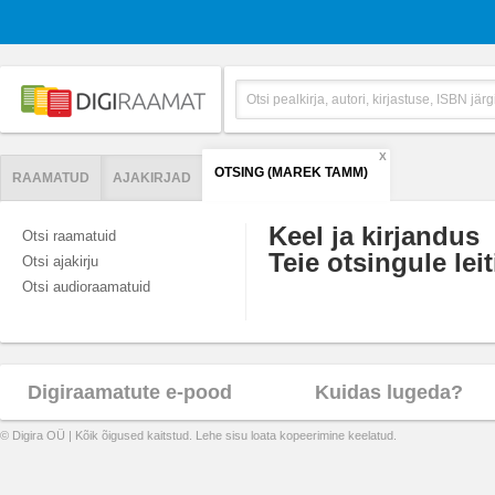
X
OTSING (MAREK TAMM)
RAAMATUD
AJAKIRJAD
Keel ja kirjandus
Otsi raamatuid
Teie otsingule leit
Otsi ajakirju
Otsi audioraamatuid
Digiraamatute e-pood
Kuidas lugeda?
© Digira OÜ | Kõik õigused kaitstud. Lehe sisu loata kopeerimine keelatud.