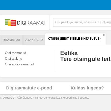
X
OTSING (EESTI KEELE SIHTASUTUS)
RAAMATUD
AJAKIRJAD
Eetika
Otsi raamatuid
Teie otsingule leit
Otsi ajakirju
Otsi audioraamatuid
Digiraamatute e-pood
Kuidas lugeda?
© Digira OÜ | Kõik õigused kaitstud. Lehe sisu loata kopeerimine keelatud.