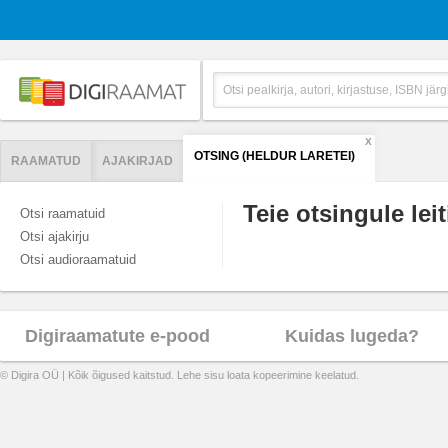
X
OTSING (HELDUR LARETEI)
RAAMATUD
AJAKIRJAD
Teie otsingule leit
Otsi raamatuid
Otsi ajakirju
Otsi audioraamatuid
Digiraamatute e-pood
Kuidas lugeda?
© Digira OÜ | Kõik õigused kaitstud. Lehe sisu loata kopeerimine keelatud.