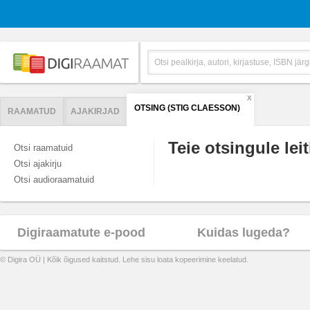
X
OTSING (STIG CLAESSON)
RAAMATUD
AJAKIRJAD
Teie otsingule leit
Otsi raamatuid
Otsi ajakirju
Otsi audioraamatuid
Digiraamatute e-pood
Kuidas lugeda?
© Digira OÜ | Kõik õigused kaitstud. Lehe sisu loata kopeerimine keelatud.