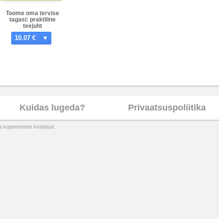
Toome oma tervise
tagasi: praktiline
teejuht
(ise)tervendajale
10.07 €
Kuidas lugeda?
Privaatsuspoliitika
ta kopeerimine keelatud.