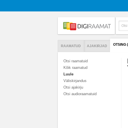
OTSING 
RAAMATUD
AJAKIRJAD
Otsi raamatuid
Kõik raamatud
Luule
Väliskirjandus
Otsi ajakirju
Otsi audioraamatuid