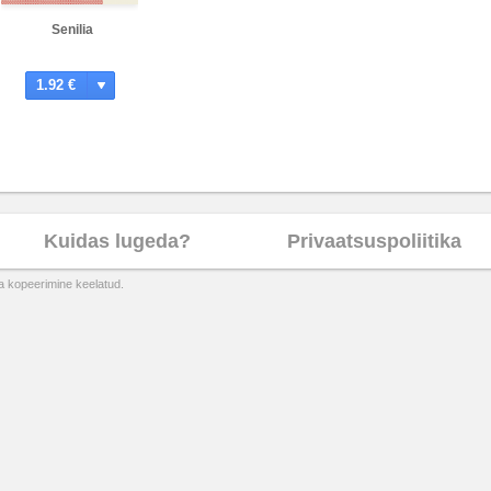
Senilia
1.92 €
Kuidas lugeda?
Privaatsuspoliitika
ta kopeerimine keelatud.