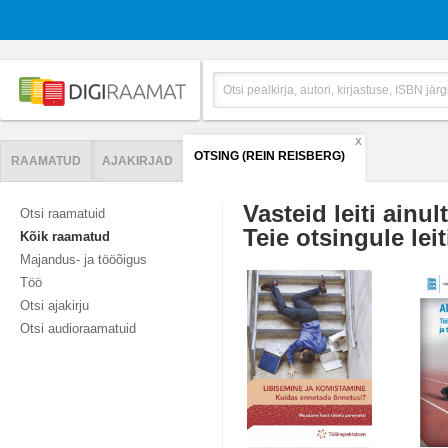
X
OTSING (REIN REISBERG)
RAAMATUD
AJAKIRJAD
Vasteid leiti ainul
Otsi raamatuid
Teie otsingule leit
Kõik raamatud
Majandus- ja tööõigus
Töö
Otsi ajakirju
Otsi audioraamatuid