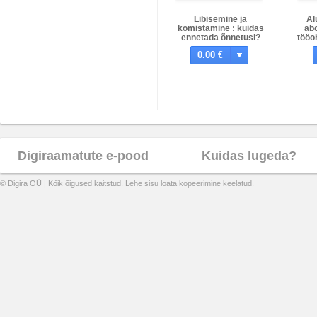
Libisemine ja
Al
komistamine : kuidas
abc
ennetada õnnetusi?
tööo
0.00 €
Digiraamatute e-pood
Kuidas lugeda?
© Digira OÜ | Kõik õigused kaitstud. Lehe sisu loata kopeerimine keelatud.