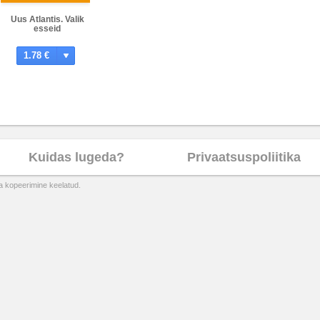
Uus Atlantis. Valik
esseid
1.78 €
Kuidas lugeda?
Privaatsuspoliitika
ta kopeerimine keelatud.