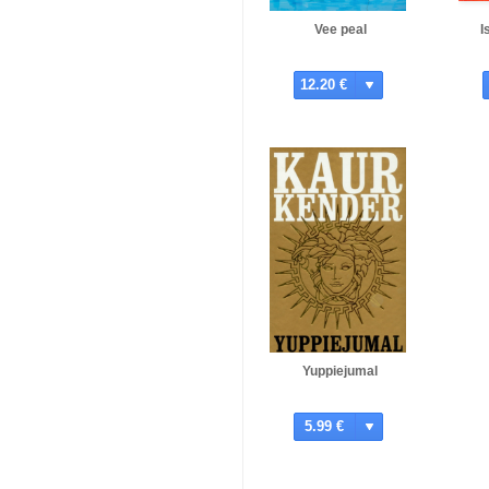
Vee peal
I
12.20 €
Yuppiejumal
5.99 €