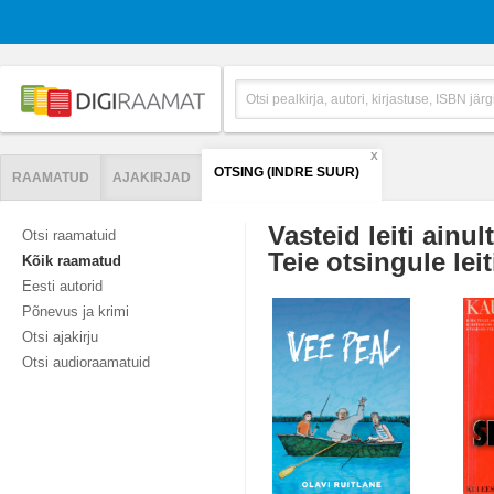
X
OTSING (INDRE SUUR)
RAAMATUD
AJAKIRJAD
Vasteid leiti ainul
Otsi raamatuid
Teie otsingule leit
Kõik raamatud
Eesti autorid
Põnevus ja krimi
Otsi ajakirju
Otsi audioraamatuid