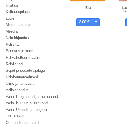
Kristlus
Ella
Lap
19
Kultuuriajalugu
Luule
2.66 €
Maailma ajalugu
Meedia
Näitekirjandus
Poliitika
Põnevus ja krimi
Rahvakultuur maailm
Reisikirjad
Sõjad ja sõdade ajalugu
Ühiskonnateadused
Ulme ja fantaasia
Väliskirjandus
Varia. Biograafiad ja memuaarid
Varia. Kultuur ja ühiskond
Varia. Usundid ja religioon
Otsi ajakirju
Otsi audioraamatuid