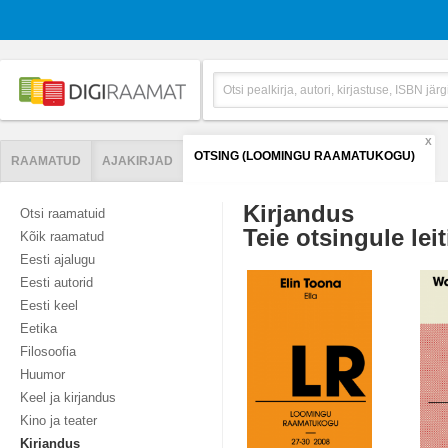
X
OTSING (LOOMINGU RAAMATUKOGU)
RAAMATUD
AJAKIRJAD
Kirjandus
Otsi raamatuid
Teie otsingule leit
Kõik raamatud
Eesti ajalugu
Eesti autorid
Eesti keel
Eetika
Filosoofia
Huumor
Keel ja kirjandus
Kino ja teater
Kirjandus