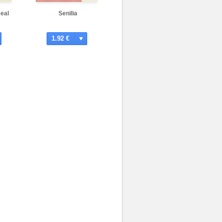
seal
Senilia
1.92 €