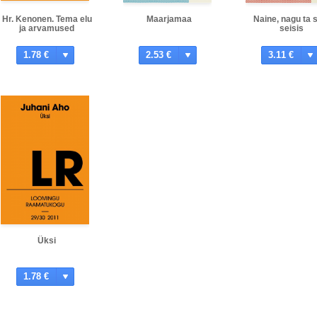
Hr. Kenonen. Tema elu
Maarjamaa
Naine, nagu ta 
ja arvamused
seisis
1.78 €
2.53 €
3.11 €
Üksi
1.78 €