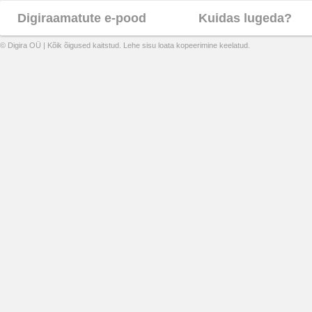
Digiraamatute e-pood
Kuidas lugeda?
© Digira OÜ | Kõik õigused kaitstud. Lehe sisu loata kopeerimine keelatud.