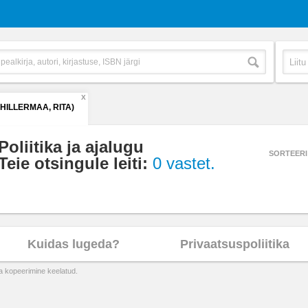
X
(HILLERMAA, RITA)
Poliitika ja ajalugu
SORTEERI
Teie otsingule leiti:
0 vastet.
Kuidas lugeda?
Privaatsuspoliitika
ta kopeerimine keelatud.