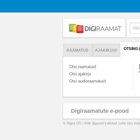
OTSING 
RAAMATUD
AJAKIRJAD
Otsi raamatuid
Otsi ajakirju
Otsi audioraamatuid
Digiraamatute e-pood
© Digira OÜ | Kõik õigused kaitstud. Lehe sisu loa