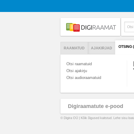
OTSING 
RAAMATUD
AJAKIRJAD
Otsi raamatuid
Otsi ajakirju
Otsi audioraamatuid
Digiraamatute e-pood
© Digira OÜ | Kõik õigused kaitstud. Lehe sisu loa