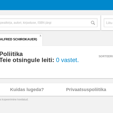
X
(ALFRED SCHIROKAUER)
Poliitika
SORTEERI
Teie otsingule leiti:
0 vastet.
Kuidas lugeda?
Privaatsuspoliitika
ta kopeerimine keelatud.