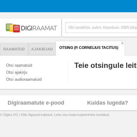
X
OTSING (P. CORNELIUS TACITUS)
RAAMATUD
AJAKIRJAD
Teie otsingule leit
Otsi raamatuid
Otsi ajakirju
Otsi audioraamatuid
Digiraamatute e-pood
Kuidas lugeda?
© Digira OÜ | Kõik õigused kaitstud. Lehe sisu loata kopeerimine keelatud.