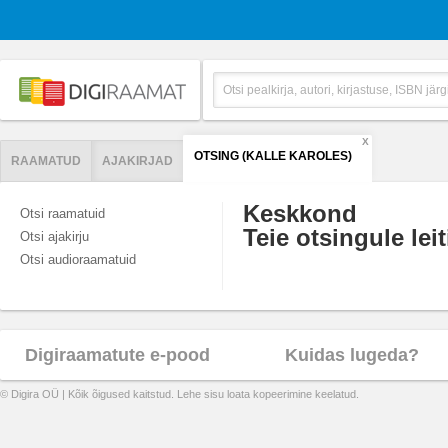
X
OTSING (KALLE KAROLES)
RAAMATUD
AJAKIRJAD
Keskkond
Otsi raamatuid
Teie otsingule leit
Otsi ajakirju
Otsi audioraamatuid
Digiraamatute e-pood
Kuidas lugeda?
© Digira OÜ | Kõik õigused kaitstud. Lehe sisu loata kopeerimine keelatud.