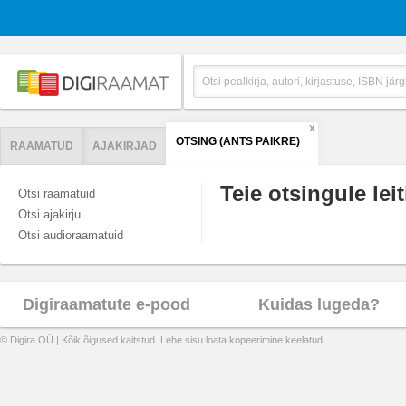
X
OTSING (ANTS PAIKRE)
RAAMATUD
AJAKIRJAD
Teie otsingule leit
Otsi raamatuid
Otsi ajakirju
Otsi audioraamatuid
Digiraamatute e-pood
Kuidas lugeda?
© Digira OÜ | Kõik õigused kaitstud. Lehe sisu loata kopeerimine keelatud.