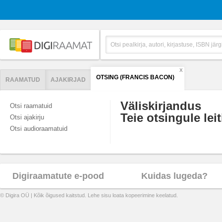
X
OTSING (FRANCIS BACON)
RAAMATUD
AJAKIRJAD
Väliskirjandus
Otsi raamatuid
Teie otsingule leit
Otsi ajakirju
Otsi audioraamatuid
Digiraamatute e-pood
Kuidas lugeda?
© Digira OÜ | Kõik õigused kaitstud. Lehe sisu loata kopeerimine keelatud.