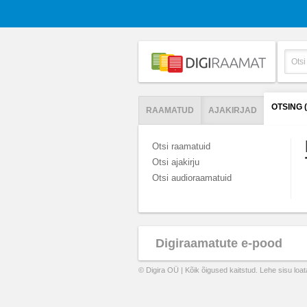
OTSING 
RAAMATUD
AJAKIRJAD
Otsi raamatuid
Otsi ajakirju
Otsi audioraamatuid
Digiraamatute e-pood
© Digira OÜ | Kõik õigused kaitstud. Lehe sisu loa